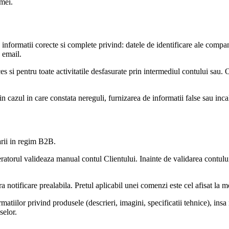
rmei.
d informatii corecte si complete privind: datele de identificare ale comp
 email.
ces si pentru toate activitatile desfasurate prin intermediul contului sau
n cazul in care constata nereguli, furnizarea de informatii false sau inca
arii in regim B2B.
peratorul valideaza manual contul Clientului. Inainte de validarea contul
ara notificare prealabila. Pretul aplicabil unei comenzi este cel afisat la
tiilor privind produsele (descrieri, imagini, specificatii tehnice), insa 
selor.