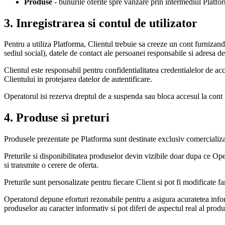
Produse
- bunurile oferite spre vanzare prin intermediul Platfo
3. Inregistrarea si contul de utilizator
Pentru a utiliza Platforma, Clientul trebuie sa creeze un cont furnizan
sediul social), datele de contact ale persoanei responsabile si adresa de
Clientul este responsabil pentru confidentialitatea credentialelor de ac
Clientului in protejarea datelor de autentificare.
Operatorul isi rezerva dreptul de a suspenda sau bloca accesul la cont i
4. Produse si preturi
Produsele prezentate pe Platforma sunt destinate exclusiv comercializ
Preturile si disponibilitatea produselor devin vizibile doar dupa ce O
si transmite o cerere de oferta.
Preturile sunt personalizate pentru fiecare Client si pot fi modificate f
Operatorul depune eforturi rezonabile pentru a asigura acuratetea informa
produselor au caracter informativ si pot diferi de aspectul real al produ