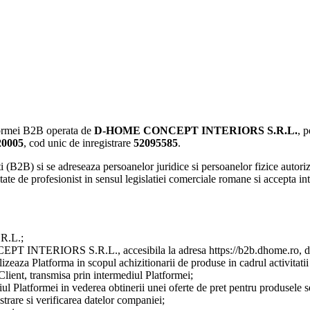
tformei B2B operata de
D-HOME CONCEPT INTERIORS S.R.L.
, 
20005
, cod unic de inregistrare
52095585
.
ti (B2B) si se adreseaza persoanelor juridice si persoanelor fizice autori
tate de profesionist in sensul legislatiei comerciale romane si accepta int
.L.;
NTERIORS S.R.L., accesibila la adresa https://b2b.dhome.ro, destinat
lizeaza Platforma in scopul achizitionarii de produse in cadrul activitatii
 Client, transmisa prin intermediul Platformei;
iul Platformei in vederea obtinerii unei oferte de pret pentru produsele s
strare si verificarea datelor companiei;