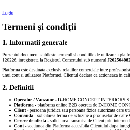
Login
Termeni și condiții
1. Informatii generale
Prezentul document stabileste termenii si conditiile de utilizare a pla
120226, inregistrata la Registrul Comertului sub numarul
J20250488
Platforma este destinata exclusiv relatiilor comerciale intre profesionis
unui cont si utilizarea Platformei, Clientul declara ca actioneaza in cali
2. Definitii
Operator / Vanzator
- D-HOME CONCEPT INTERIORS S.R
Platforma
- platforma online B2B operata de D-HOME CONCEPT I
Client
- persoana juridica sau persoana fizica autorizata care uti
Comanda
- solicitarea ferma de achizitie a produselor de catre
Cerere de oferta
- solicitarea transmisa de Client prin intermed
Cont
- sectiunea din Platforma accesibila Clientului dupa inregi