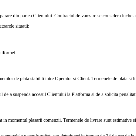
parare din partea Clientului. Contractul de vanzare se considera inchei
oarele situatii:
atformei.
ilor de plata stabiliti intre Operator si Client. Termenele de plata si lim
l de a suspenda accesul Clientului la Platforma si de a solicita penalitati
nt in momentul plasarii comenzii. Termenele de livrare sunt estimative si 
a eventualele neconformitati sau deteriorari in termen de 24 de ore de la 