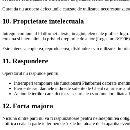
Garantia nu acopera defectiunile cauzate de utilizarea necorespunzatoa
10. Proprietate intelectuala
Intregul continut al Platformei - texte, imagini, elemente grafice, l
romana si internationala privind drepturile de autor (Legea nr. 8/1996)
Este interzisa copierea, reproducerea, distribuirea sau utilizarea in ori
11. Raspundere
Operatorul nu raspunde pentru:
Intreruperi temporare ale functionarii Platformei datorate mentin
Pierderile sau daunele indirecte suferite de Client ca urmare a util
Actiunile tertilor care afecteaza securitatea sau functiorialitatea 
12. Forta majora
Niciuna dintre parti nu va fi raspunzatoare pentru neindeplinirea oblig
notifica cealalta parte in termen de 5 zile lucratoare de la aparitia eve