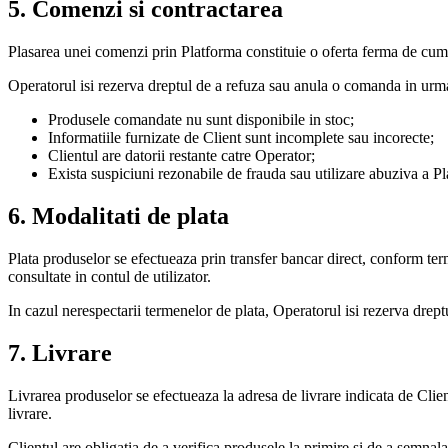
5. Comenzi si contractarea
Plasarea unei comenzi prin Platforma constituie o oferta ferma de cum
Operatorul isi rezerva dreptul de a refuza sau anula o comanda in urmat
Produsele comandate nu sunt disponibile in stoc;
Informatiile furnizate de Client sunt incomplete sau incorecte;
Clientul are datorii restante catre Operator;
Exista suspiciuni rezonabile de frauda sau utilizare abuziva a Pl
6. Modalitati de plata
Plata produselor se efectueaza prin transfer bancar direct, conform termen
consultate in contul de utilizator.
In cazul nerespectarii termenelor de plata, Operatorul isi rezerva dreptu
7. Livrare
Livrarea produselor se efectueaza la adresa de livrare indicata de Clie
livrare.
Clientul are obligatia de a verifica produsele la primire si de a semnal