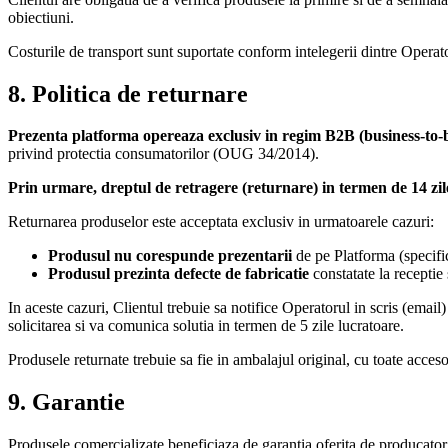
obiectiuni.
Costurile de transport sunt suportate conform intelegerii dintre Operat
8. Politica de returnare
Prezenta platforma opereaza exclusiv in regim B2B (business-to-b
privind protectia consumatorilor (OUG 34/2014).
Prin urmare, dreptul de retragere (returnare) in termen de 14 zil
Returnarea produselor este acceptata exclusiv in urmatoarele cazuri:
Produsul nu corespunde prezentarii
de pe Platforma (specific
Produsul prezinta defecte de fabricatie
constatate la receptie
In aceste cazuri, Clientul trebuie sa notifice Operatorul in scris (em
solicitarea si va comunica solutia in termen de 5 zile lucratoare.
Produsele returnate trebuie sa fie in ambalajul original, cu toate acceso
9. Garantie
Produsele comercializate beneficiaza de garantia oferita de producator, 