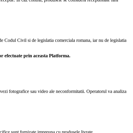
e Codul Civil si de legislatia comerciala romana, iar nu de legislatia
or efectuate prin aceasta Platforma.
vezi fotografice sau video ale neconformitatii. Operatorul va analiza
ecifice sunt furnizate impreuna cu produsele livrate.