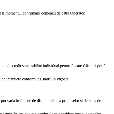
at la momentul confirmarii comenzii de catre Operator.
ita de credit sunt stabilite individual pentru fiecare Client si pot fi
 de intarziere conform legislatiei in vigoare.
pot varia in functie de disponibilitatea produselor si de zona de
receptie. In caz contrar, produsele se considera receptionate fara