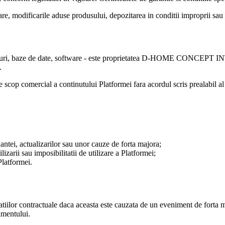
re, modificarile aduse produsului, depozitarea in conditii improprii sau 
ogo-uri, baze de date, software - este proprietatea D-HOME CONCEPT INTE
.
ce scop comercial a continutului Platformei fara acordul scris prealabil a
antei, actualizarilor sau unor cauze de forta majora;
izarii sau imposibilitatii de utilizare a Platformei;
Platformei.
atiilor contractuale daca aceasta este cauzata de un eveniment de forta m
nimentului.