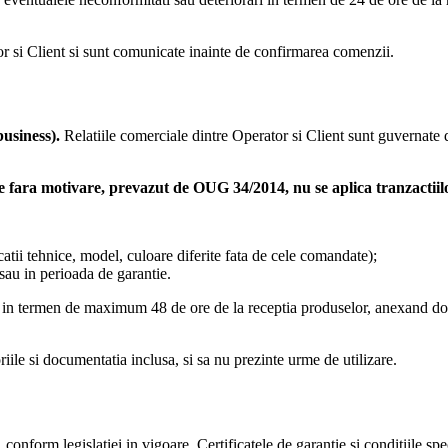
or si Client si sunt comunicate inainte de confirmarea comenzii.
usiness).
Relatiile comerciale dintre Operator si Client sunt guvernate d
e fara motivare, prevazut de OUG 34/2014, nu se aplica tranzactiil
atii tehnice, model, culoare diferite fata de cele comandate);
 sau in perioada de garantie.
ail) in termen de maximum 48 de ore de la receptia produselor, anexand do
riile si documentatia inclusa, si sa nu prezinte urme de utilizare.
conform legislatiei in vigoare. Certificatele de garantie si conditiile sp